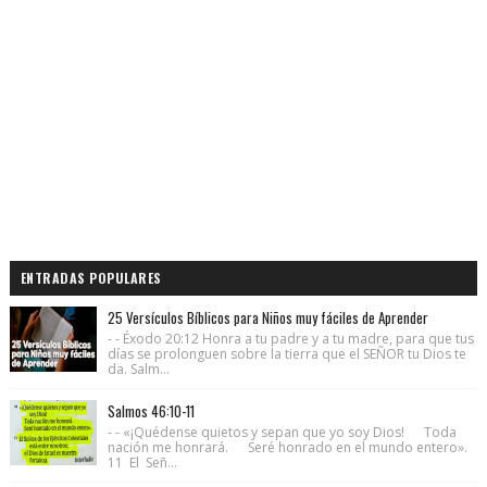
ENTRADAS POPULARES
25 Versículos Bíblicos para Niños muy fáciles de Aprender
- - Éxodo 20:12 Honra a tu padre y a tu madre, para que tus
días se prolonguen sobre la tierra que el SEÑOR tu Dios te
da. Salm...
Salmos 46:10-11
- - «¡Quédense quietos y sepan que yo soy Dios! Toda
nación me honrará. Seré honrado en el mundo entero».
11 El Señ...