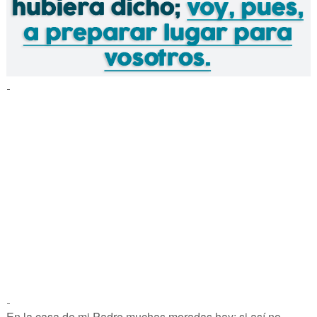
-
-
En la casa de mi Padre muchas moradas hay; si así no