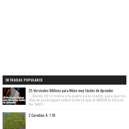
ENTRADAS POPULARES
25 Versículos Bíblicos para Niños muy fáciles de Aprender
- - Éxodo 20:12 Honra a tu padre y a tu madre, para que tus
días se prolonguen sobre la tierra que el SEÑOR tu Dios te
da. Salm...
2 Corintios 4: 7-10
- -