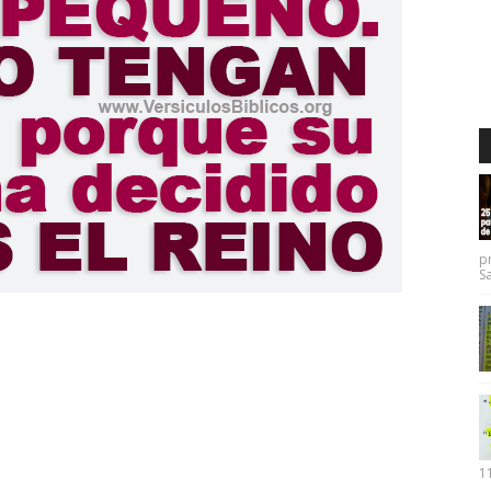
p
Sa
11