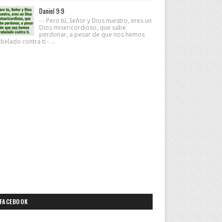
Daniel 9:9
- - Pero tú, Señor y Dios nuestro, eres un
Dios misericordioso, que sabe
perdonar, a pesar de que nos hemos
belado contra ti - ...
FACEBOOK