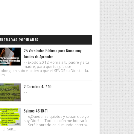
ENTRADAS POPULARES
25 Versículos Bíblicos para Niños muy
fáciles de Aprender
- - Éxodo 20:12 Honra a tu padre y a tu
madre, para que tus días se
rolonguen sobre la tierra que el SEÑOR tu Dios te da.
lm...
2 Corintios 4: 7-10
- -
Salmos 46:10-11
- - «¡Quédense quietos y sepan que yo
soy Dios! Toda nación me honrará.
Seré honrado en el mundo entero».
 El Señ...