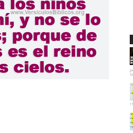
p
Sa
11