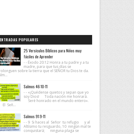
ENTRADAS POPULARES
25 Versículos Bíblicos para Niños muy
fáciles de Aprender
- - Éxodo 20:12 Honra a tu padre y a tu
madre, para que tus días se
rolonguen sobre la tierra que el SEÑOR tu Dios te da.
lm...
Salmos 46:10-11
- - «¡Quédense quietos y sepan que yo
soy Dios! Toda nación me honrará.
Seré honrado en el mundo entero».
 El Señ...
Salmos 91:9-11
- - 9 Si haces al Señor tu refugio y al
Altísimo tu resguardo, 10 ningún mal te
conquistará; ninguna plaga se