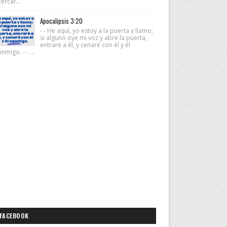
ercar...
Apocalipsis 3:20
- - He aquí, yo estoy a la puerta y llamo;
si alguno oye mi voz y abre la puerta,
entraré a él, y cenaré con él y él
nmigo. - - ...
FACEBOOK