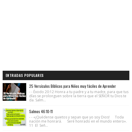
ENTRADAS POPULARES
25 Versículos Bíblicos para Niños muy fáciles de Aprender
- - Éxodo 20:12 Honra a tu padre y a tu madre, para que tus
días se prolonguen sobre la tierra que el SEÑOR tu Dios te
da. Salm...
Salmos 46:10-11
- - «¡Quédense quietos y sepan que yo soy Dios! Toda
nación me honrará. Seré honrado en el mundo entero».
11 El Señ...