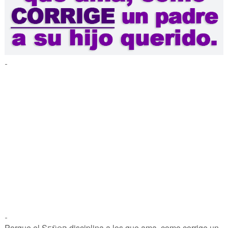
-
-
Porque el
Señor
disciplina a los que ama,
como corrige un