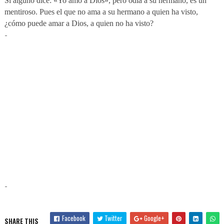
Si alguno dice: «Yo amo a Dios», pero odia a su hermano, es un
mentiroso. Pues el que no ama a su hermano a quien ha visto,
¿cómo puede amar a Dios, a quien no ha visto?
-
-
Facebook
Twitter
Google+
SHARE THIS