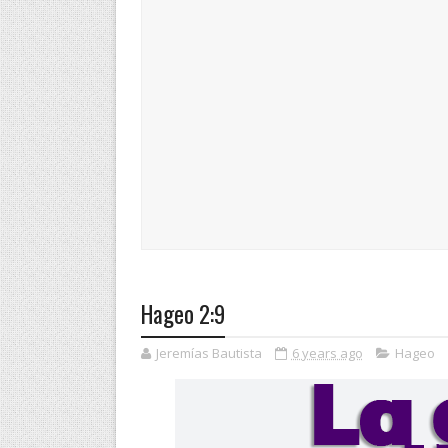
Hageo 2:9
Jeremías Bautista
6 years ago
Hageo