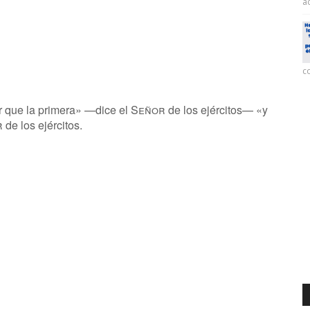
ac
co
r que la primera» —dice el
Señor
de los ejércitos— «y
r
de los ejércitos.