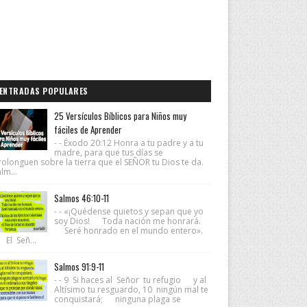
ENTRADAS POPULARES
25 Versículos Bíblicos para Niños muy
fáciles de Aprender
- - Éxodo 20:12 Honra a tu padre y a tu
madre, para que tus días se
rolonguen sobre la tierra que el SEÑOR tu Dios te da.
lm...
Salmos 46:10-11
- - «¡Quédense quietos y sepan que yo
soy Dios! Toda nación me honrará.
Seré honrado en el mundo entero».
 El Señ...
Salmos 91:9-11
- - 9 Si haces al Señor tu refugio y al
Altísimo tu resguardo, 10 ningún mal te
conquistará; ninguna plaga se