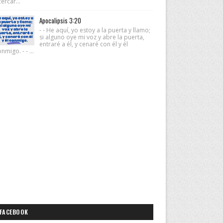
ercar...
Apocalipsis 3:20
- - He aquí, yo estoy a la puerta y llamo;
si alguno oye mi voz y abre la puerta,
entraré a él, y cenaré con él y él
nmigo. - - ...
FACEBOOK