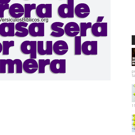
p
Sa
11