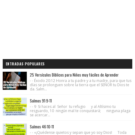
ENTRADAS POPULARES
25 Versículos Bíblicos para Niños muy fáciles de Aprender
- - Éxodo 20:12 Honra a tu padre y a tu madre, para que tus
días se prolonguen sobre la tierra que el SEÑOR tu Dios te
da. Salm...
Salmos 91:9-11
- - 9 Si haces al Señor tu refugio y al Altísimo tu
resguardo, 10 ningún mal te conquistará; ninguna plaga
se acercar...
Salmos 46:10-11
- - «¡Quédense quietos y sepan que yo soy Dios! Toda