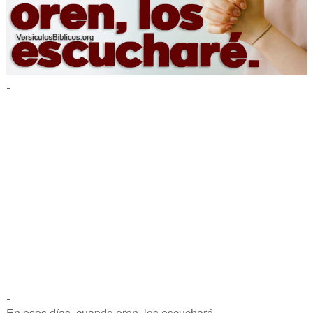
-
-
En esos días, cuando oren, los escucharé.