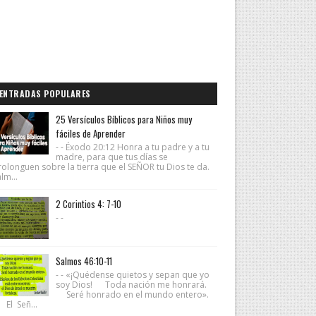
ENTRADAS POPULARES
25 Versículos Bíblicos para Niños muy
fáciles de Aprender
- - Éxodo 20:12 Honra a tu padre y a tu
madre, para que tus días se
rolonguen sobre la tierra que el SEÑOR tu Dios te da.
lm...
2 Corintios 4: 7-10
- -
Salmos 46:10-11
- - «¡Quédense quietos y sepan que yo
soy Dios! Toda nación me honrará.
Seré honrado en el mundo entero».
 El Señ...