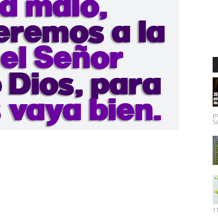
p
Sa
11