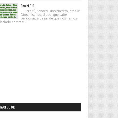
Daniel 9:9
- - Pero tú, Señor y Dios nuestro, eres un
Dios misericordioso, que sabe
perdonar, a pesar de que nos hemos
belado contra ti - ...
FACEBOOK