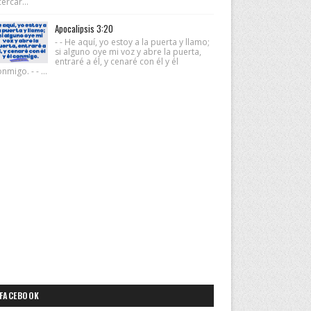
ercar...
Apocalipsis 3:20
- - He aquí, yo estoy a la puerta y llamo;
si alguno oye mi voz y abre la puerta,
entraré a él, y cenaré con él y él
nmigo. - - ...
FACEBOOK