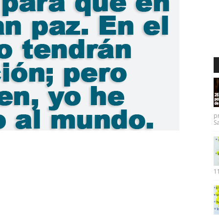
p
Sa
11