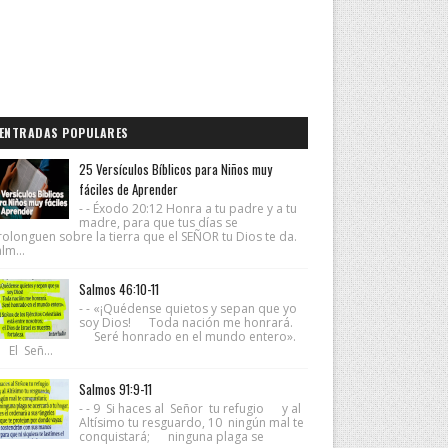
ENTRADAS POPULARES
25 Versículos Bíblicos para Niños muy
fáciles de Aprender
- - Éxodo 20:12 Honra a tu padre y a tu
madre, para que tus días se
rolonguen sobre la tierra que el SEÑOR tu Dios te da.
lm...
Salmos 46:10-11
- - «¡Quédense quietos y sepan que yo
soy Dios! Toda nación me honrará.
Seré honrado en el mundo entero».
 El Señ...
Salmos 91:9-11
- - 9 Si haces al Señor tu refugio y al
Altísimo tu resguardo, 10 ningún mal te
conquistará; ninguna plaga se