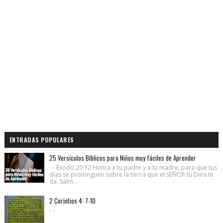
ENTRADAS POPULARES
25 Versículos Bíblicos para Niños muy fáciles de Aprender
- - Éxodo 20:12 Honra a tu padre y a tu madre, para que tus
días se prolonguen sobre la tierra que el SEÑOR tu Dios te
da. Salm...
2 Corintios 4: 7-10
- -