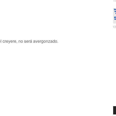
11
co
él creyere, no será avergonzado.