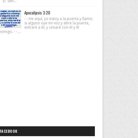
 El Señ...
Apocalipsis 3:20
- - He aquí, yo estoy a la puerta y llamo;
si alguno oye mi voz y abre la puerta,
entraré a él, y cenaré con él y él
nmigo. - - ...
FACEBOOK