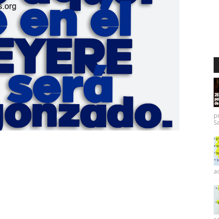
p
Sa
ac