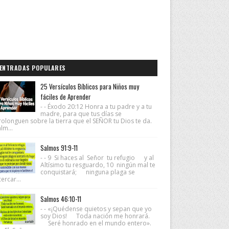
ENTRADAS POPULARES
25 Versículos Bíblicos para Niños muy
fáciles de Aprender
- - Éxodo 20:12 Honra a tu padre y a tu
madre, para que tus días se
rolonguen sobre la tierra que el SEÑOR tu Dios te da.
lm...
Salmos 91:9-11
- - 9 Si haces al Señor tu refugio y al
Altísimo tu resguardo, 10 ningún mal te
conquistará; ninguna plaga se
ercar...
Salmos 46:10-11
- - «¡Quédense quietos y sepan que yo
soy Dios! Toda nación me honrará.
Seré honrado en el mundo entero».