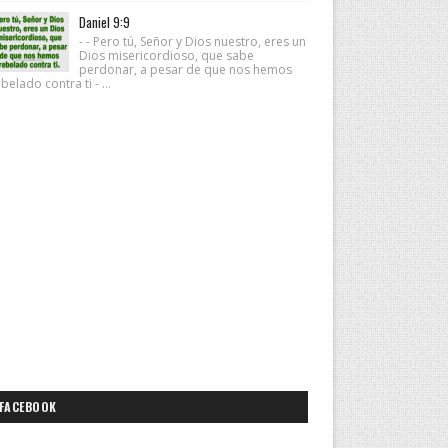
Daniel 9:9
- - Pero tú, Señor y Dios nuestro, eres un
Dios misericordioso, que sabe
perdonar, a pesar de que nos hemos
belado contra ti - ...
FACEBOOK