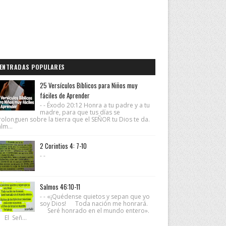
ENTRADAS POPULARES
25 Versículos Bíblicos para Niños muy
fáciles de Aprender
- - Éxodo 20:12 Honra a tu padre y a tu
madre, para que tus días se
rolonguen sobre la tierra que el SEÑOR tu Dios te da.
lm...
2 Corintios 4: 7-10
- -
Salmos 46:10-11
- - «¡Quédense quietos y sepan que yo
soy Dios! Toda nación me honrará.
Seré honrado en el mundo entero».
 El Señ...