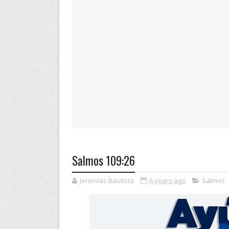
Salmos 109:26
Jeremías Bautista
6 years ago
Salmos