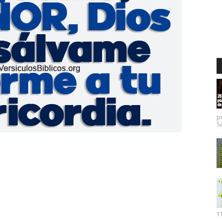
p
Sa
11