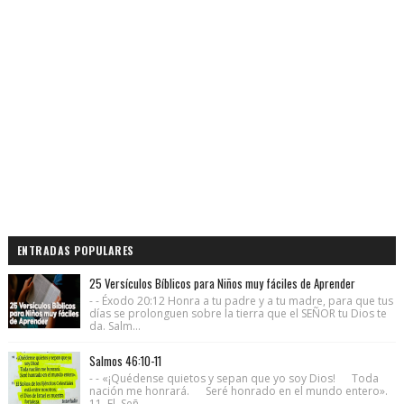
ENTRADAS POPULARES
25 Versículos Bíblicos para Niños muy fáciles de Aprender
- - Éxodo 20:12 Honra a tu padre y a tu madre, para que tus
días se prolonguen sobre la tierra que el SEÑOR tu Dios te
da. Salm...
Salmos 46:10-11
- - «¡Quédense quietos y sepan que yo soy Dios! Toda
nación me honrará. Seré honrado en el mundo entero».
11 El Señ...