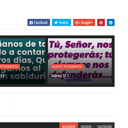
Facebook
Twitter
Google+
 TESTAMENTO
NUEVO TESTAMENTO
:12
Salmos 12:7
BLOGGER
DISQUS
FACEBOOK