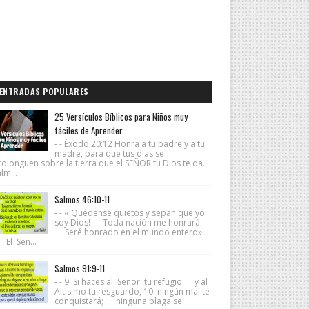
ENTRADAS POPULARES
25 Versículos Bíblicos para Niños muy
fáciles de Aprender
- - Éxodo 20:12 Honra a tu padre y a tu
madre, para que tus días se
rolonguen sobre la tierra que el SEÑOR tu Dios te da.
lm...
Salmos 46:10-11
- - «¡Quédense quietos y sepan que yo
soy Dios! Toda nación me honrará.
Seré honrado en el mundo entero».
 El Señ...
Salmos 91:9-11
- - 9 Si haces al Señor tu refugio y al
Altísimo tu resguardo, 10 ningún mal te
conquistará; ninguna plaga se