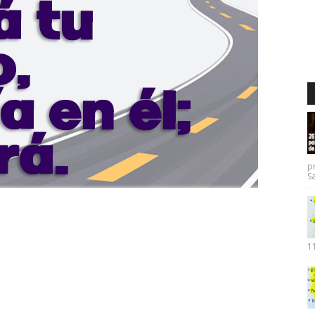
p
Sa
11