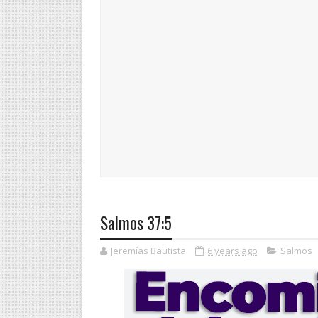
Salmos 37:5
Jeremías Bautista
6 years ago
Salmos