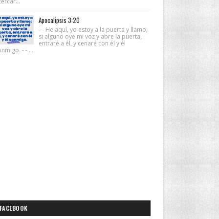
ercar...
Apocalipsis 3:20
- - He aquí, yo estoy a la puerta y llamo;
si alguno oye mi voz y abre la puerta,
entraré a él, y cenaré con él y él
nmigo. - - ...
FACEBOOK