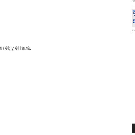
ac
co
 él; y él hará.