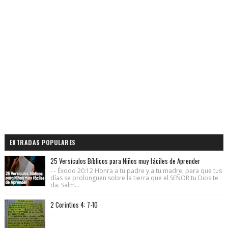
ENTRADAS POPULARES
25 Versículos Bíblicos para Niños muy fáciles de Aprender
- - Éxodo 20:12 Honra a tu padre y a tu madre, para que tus
días se prolonguen sobre la tierra que el SEÑOR tu Dios te
da. Salm...
2 Corintios 4: 7-10
- -