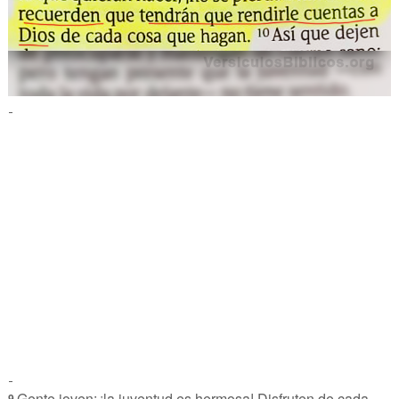
-
-
Gente joven:
¡la juventud es hermosa! Disfruten de cada
9