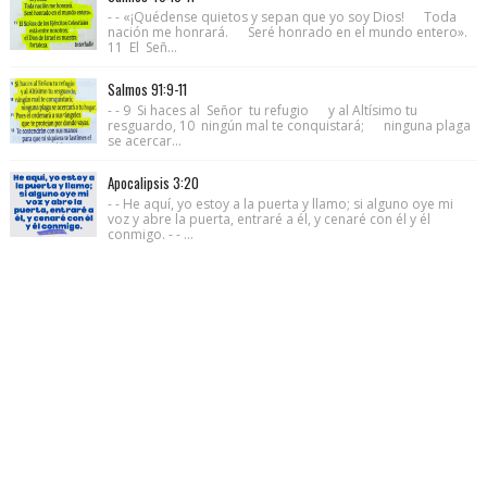
- - «¡Quédense quietos y sepan que yo soy Dios! Toda
nación me honrará. Seré honrado en el mundo entero».
11 El Señ...
Salmos 91:9-11
- - 9 Si haces al Señor tu refugio y al Altísimo tu
resguardo, 10 ningún mal te conquistará; ninguna plaga
se acercar...
Apocalipsis 3:20
- - He aquí, yo estoy a la puerta y llamo; si alguno oye mi
voz y abre la puerta, entraré a él, y cenaré con él y él
conmigo. - - ...