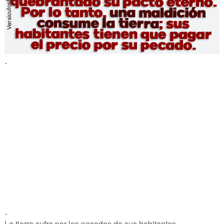
-
-
La tierra sufre por los pecados de sus habitantes,