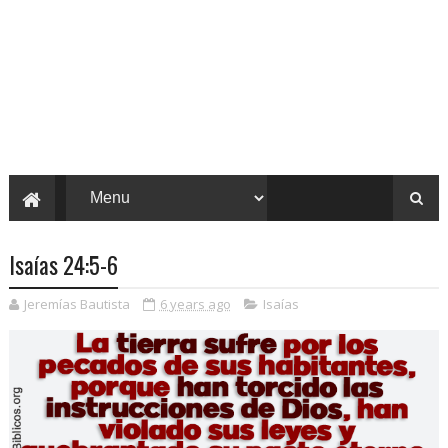
Isaías 24:5-6
Jeremías Bautista
6 years ago
Isaías