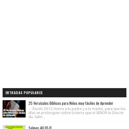
ENTRADAS POPULARES
25 Versículos Bíblicos para Niños muy fáciles de Aprender
- - Éxodo 20:12 Honra a tu padre y a tu madre, para que tus
días se prolonguen sobre la tierra que el SEÑOR tu Dios te
da. Salm...
Salmos 46:10-11