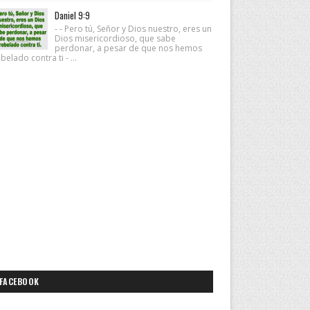
Daniel 9:9
- - Pero tú, Señor y Dios nuestro, eres un
Dios misericordioso, que sabe
perdonar, a pesar de que nos hemos
belado contra ti - ...
FACEBOOK