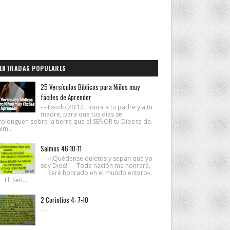
ENTRADAS POPULARES
25 Versículos Bíblicos para Niños muy
fáciles de Aprender
- - Éxodo 20:12 Honra a tu padre y a tu
madre, para que tus días se
rolonguen sobre la tierra que el SEÑOR tu Dios te da.
lm...
Salmos 46:10-11
- - «¡Quédense quietos y sepan que yo
soy Dios! Toda nación me honrará.
Seré honrado en el mundo entero».
 El Señ...
2 Corintios 4: 7-10
- -