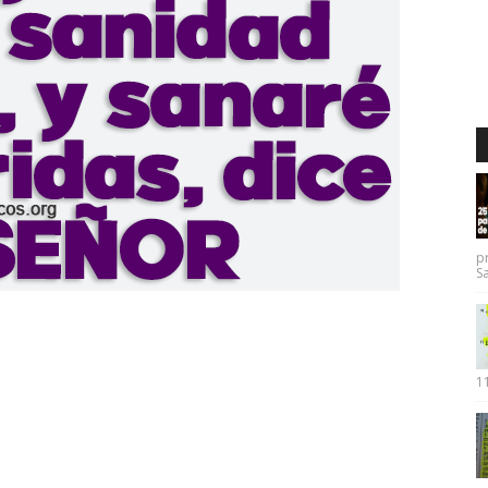
p
Sa
11