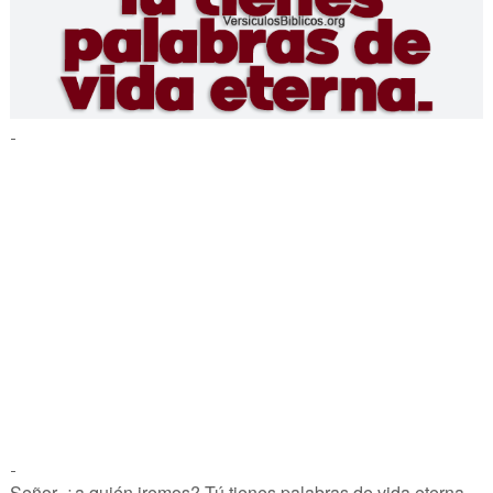
-
-
Señor, ¿a quién iremos? Tú tienes palabras de vida eterna.