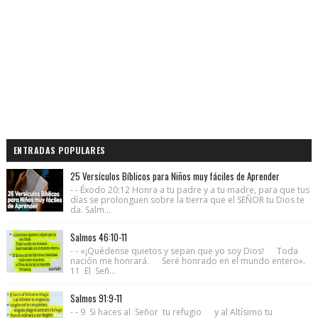
ENTRADAS POPULARES
25 Versículos Bíblicos para Niños muy fáciles de Aprender
- - Éxodo 20:12 Honra a tu padre y a tu madre, para que tus
días se prolonguen sobre la tierra que el SEÑOR tu Dios te
da. Salm...
Salmos 46:10-11
- - «¡Quédense quietos y sepan que yo soy Dios! Toda
nación me honrará. Seré honrado en el mundo entero».
11 El Señ...
Salmos 91:9-11
- - 9 Si haces al Señor tu refugio y al Altísimo tu