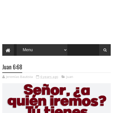
Juan 6:68
Jeremías Bautista
6 years ago
Juan