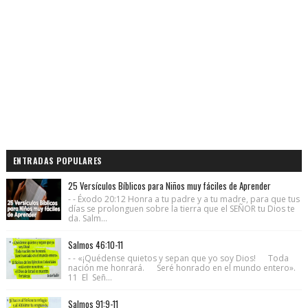
ENTRADAS POPULARES
25 Versículos Bíblicos para Niños muy fáciles de Aprender
- - Éxodo 20:12 Honra a tu padre y a tu madre, para que tus
días se prolonguen sobre la tierra que el SEÑOR tu Dios te
da. Salm...
Salmos 46:10-11
- - «¡Quédense quietos y sepan que yo soy Dios! Toda
nación me honrará. Seré honrado en el mundo entero».
11 El Señ...
Salmos 91:9-11