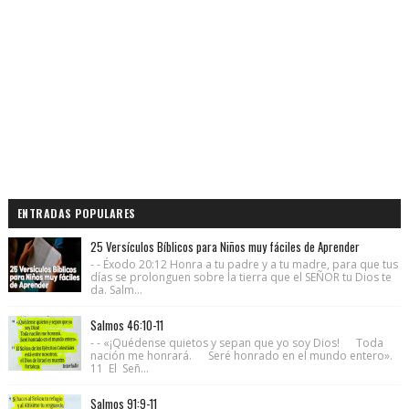
ENTRADAS POPULARES
25 Versículos Bíblicos para Niños muy fáciles de Aprender
- - Éxodo 20:12 Honra a tu padre y a tu madre, para que tus
días se prolonguen sobre la tierra que el SEÑOR tu Dios te
da. Salm...
Salmos 46:10-11
- - «¡Quédense quietos y sepan que yo soy Dios! Toda
nación me honrará. Seré honrado en el mundo entero».
11 El Señ...
Salmos 91:9-11