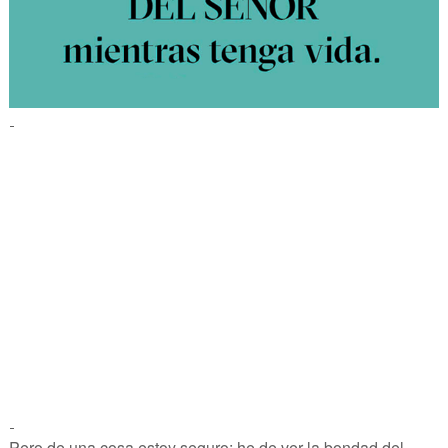
-
-
Pero de una cosa estoy seguro: he de ver la bondad del