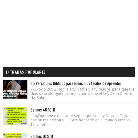
ENTRADAS POPULARES
25 Versículos Bíblicos para Niños muy fáciles de Aprender
- - Éxodo 20:12 Honra a tu padre y a tu madre, para que tus
días se prolonguen sobre la tierra que el SEÑOR tu Dios te
da. Salm...
Salmos 46:10-11
- - «¡Quédense quietos y sepan que yo soy Dios! Toda
nación me honrará. Seré honrado en el mundo entero».
11 El Señ...
Salmos 91:9-11