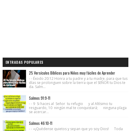
ENTRADAS POPULARES
25 Versículos Bíblicos para Niños muy fáciles de Aprender
- - Éxodo 20:12 Honra a tu padre y a tu madre, para que tus
días se prolonguen sobre la tierra que el SEÑOR tu Dios te
da. Salm...
Salmos 91:9-11
- - 9 Si haces al Señor tu refugio y al Altísimo tu
resguardo, 10 ningún mal te conquistará; ninguna plaga
se acercar...
Salmos 46:10-11
- - «¡Quédense quietos y sepan que yo soy Dios! Toda