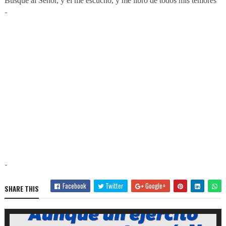
Busqué al Señor, y él me escuchó, y me libró de todos mis temores
-
-
Facebook
Twitter
Google+
SHARE THIS