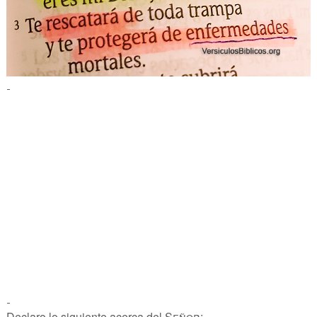
-
-
Declaro lo siguiente acerca del
Señor
: