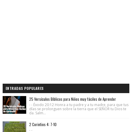
ENTRADAS POPULARES
25 Versículos Bíblicos para Niños muy fáciles de Aprender
- - Éxodo 20:12 Honra a tu padre y a tu madre, para que tus
días se prolonguen sobre la tierra que el SEÑOR tu Dios te
da. Salm...
2 Corintios 4: 7-10
- -