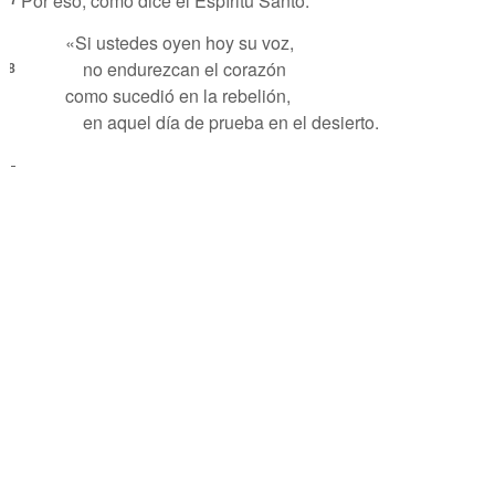
Por eso, como dice el Espíritu Santo:
«Si ustedes oyen hoy su voz,
no endurezcan el corazón
8
como sucedió en la rebelión,
en aquel día de prueba en el desierto.
-