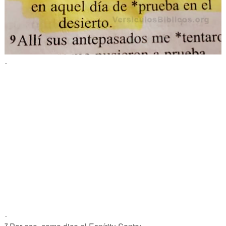
-
-
7