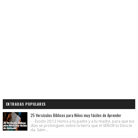
ENTRADAS POPULARES
25 Versículos Bíblicos para Niños muy fáciles de Aprender
- - Éxodo 20:12 Honra a tu padre y a tu madre, para que tus
días se prolonguen sobre la tierra que el SEÑOR tu Dios te
da. Salm...