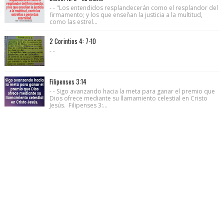
- - "Los entendidos resplandecerán como el resplandor del
firmamento; y los que enseñan la justicia a la multitud,
como las estrel...
2 Corintios 4: 7-10
- -
Filipenses 3:14
- - Sigo avanzando hacia la meta para ganar el premio que
Dios ofrece mediante su llamamiento celestial en Cristo
Jesús. Filipenses 3:...