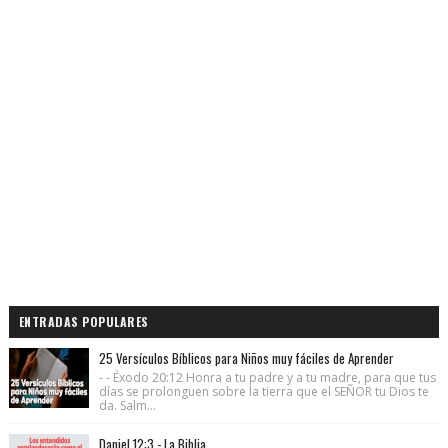
ENTRADAS POPULARES
25 Versículos Bíblicos para Niños muy fáciles de Aprender
- - Éxodo 20:12 Honra a tu padre y a tu madre, para que tus
días se prolonguen sobre la tierra que el SEÑOR tu Dios te
da. Salm...
Daniel 12:3 - La Biblia