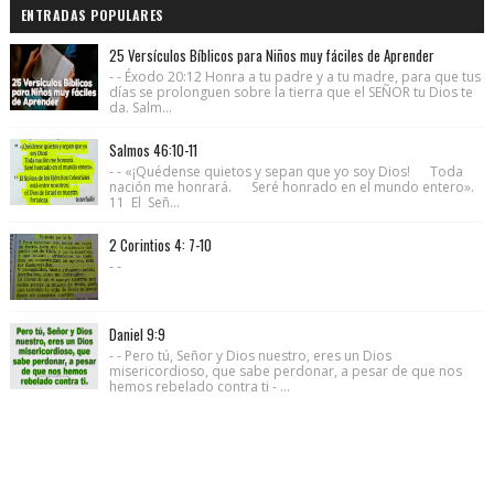
ENTRADAS POPULARES
25 Versículos Bíblicos para Niños muy fáciles de Aprender
- - Éxodo 20:12 Honra a tu padre y a tu madre, para que tus
días se prolonguen sobre la tierra que el SEÑOR tu Dios te
da. Salm...
Salmos 46:10-11
- - «¡Quédense quietos y sepan que yo soy Dios! Toda
nación me honrará. Seré honrado en el mundo entero».
11 El Señ...
2 Corintios 4: 7-10
- -
Daniel 9:9
- - Pero tú, Señor y Dios nuestro, eres un Dios
misericordioso, que sabe perdonar, a pesar de que nos
hemos rebelado contra ti - ...