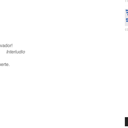
11
co
lvador!
Interludio
erte.