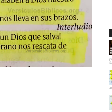
p
Sa
ac