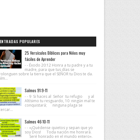
ENTRADAS POPULARES
25 Versículos Bíblicos para Niños muy
fáciles de Aprender
- - Éxodo 20:12 Honra a tu padre y a tu
madre, para que tus días se
rolonguen sobre la tierra que el SEÑOR tu Dios te da.
lm...
Salmos 91:9-11
- - 9 Si haces al Señor tu refugio y al
Altísimo tu resguardo, 10 ningún mal te
conquistará; ninguna plaga se
ercar...
Salmos 46:10-11
- - «¡Quédense quietos y sepan que yo
soy Dios! Toda nación me honrará.
Seré honrado en el mundo entero».