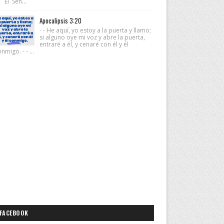
 El Señ...
Apocalipsis 3:20
- - He aquí, yo estoy a la puerta y llamo;
si alguno oye mi voz y abre la puerta,
entraré a él, y cenaré con él y él
nmigo. - - ...
FACEBOOK