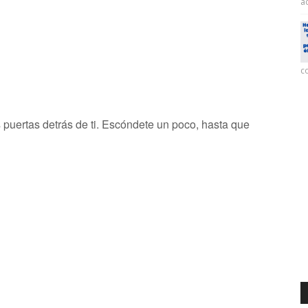
ac
co
s puertas detrás de ti. Escóndete un poco, hasta que