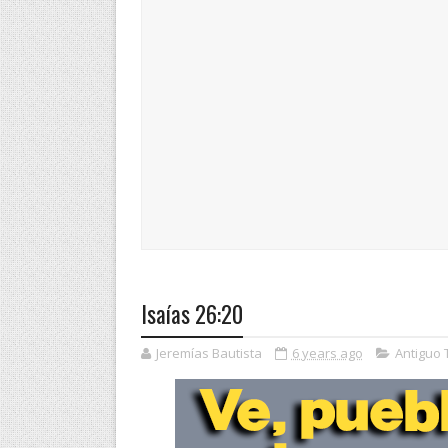
Isaías 26:20
Jeremías Bautista
6 years ago
Antiguo