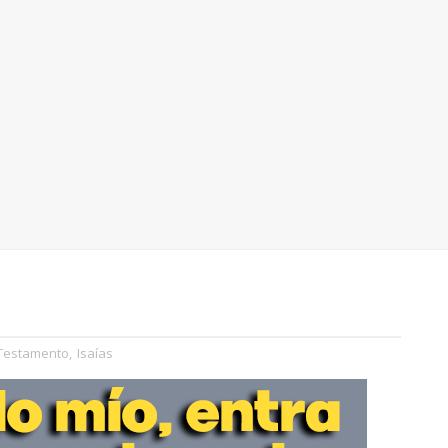
 Testamento
,
Isaías