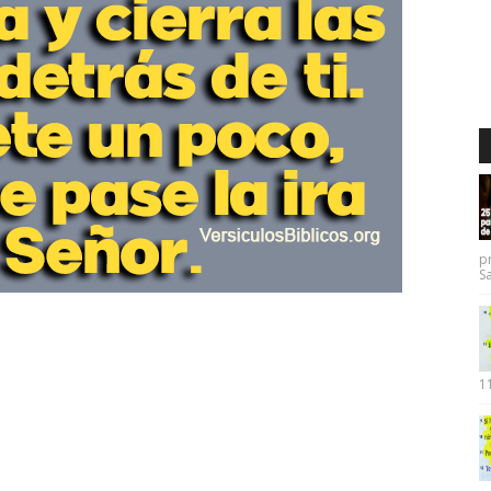
p
Sa
11