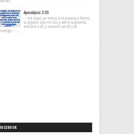
ercar...
Apocalipsis 3:20
- - He aquí, yo estoy a la puerta y llamo;
si alguno oye mi voz y abre la puerta,
entraré a él, y cenaré con él y él
nmigo. - - ...
FACEBOOK