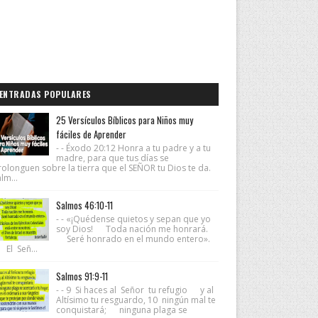
ENTRADAS POPULARES
25 Versículos Bíblicos para Niños muy
fáciles de Aprender
- - Éxodo 20:12 Honra a tu padre y a tu
madre, para que tus días se
rolonguen sobre la tierra que el SEÑOR tu Dios te da.
lm...
Salmos 46:10-11
- - «¡Quédense quietos y sepan que yo
soy Dios! Toda nación me honrará.
Seré honrado en el mundo entero».
 El Señ...
Salmos 91:9-11
- - 9 Si haces al Señor tu refugio y al
Altísimo tu resguardo, 10 ningún mal te
conquistará; ninguna plaga se