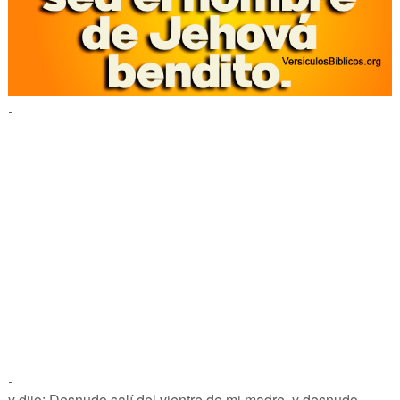
-
-
y dijo: Desnudo salí del vientre de mi madre, y desnudo