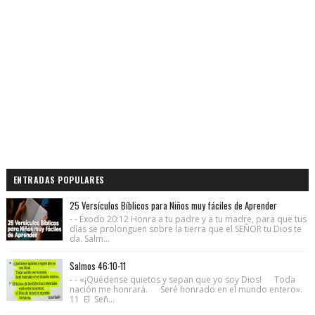
ENTRADAS POPULARES
25 Versículos Bíblicos para Niños muy fáciles de Aprender
- - Éxodo 20:12 Honra a tu padre y a tu madre, para que tus
días se prolonguen sobre la tierra que el SEÑOR tu Dios te
da. Salm...
Salmos 46:10-11
- - «¡Quédense quietos y sepan que yo soy Dios! Toda
nación me honrará. Seré honrado en el mundo entero».
11 El Señ...