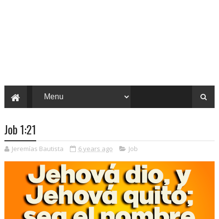
Job 1:21
Jeremías Bautista
6 years ago
Job