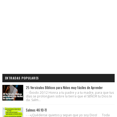
ENTRADAS POPULARES
25 Versículos Bíblicos para Niños muy fáciles de Aprender
- - Éxodo 20:12 Honra a tu padre y a tu madre, para que tus
días se prolonguen sobre la tierra que el SEÑOR tu Dios te
da. Salm...
Salmos 46:10-11
- - «¡Quédense quietos y sepan que yo soy Dios! Toda