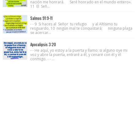
nación me honrará. Seré honrado en el mundo entero».
11 El Señ...
Salmos 91:9-11
- - 9 Si haces al Señor tu refugio y al Altísimo tu
resguardo, 10 ningún mal te conquistará; ninguna plaga
se acercar...
Apocalipsis 3:20
- - He aquí, yo estoy a la puerta y llamo; si alguno oye mi
voz y abre la puerta, entraré a él, y cenaré con él y él
conmigo. - - ...