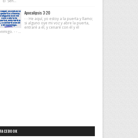
 El Señ...
Apocalipsis 3:20
- - He aquí, yo estoy a la puerta y llamo;
si alguno oye mi voz y abre la puerta,
entraré a él, y cenaré con él y él
nmigo. - - ...
FACEBOOK