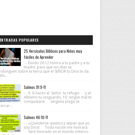
ENTRADAS POPULARES
25 Versículos Bíblicos para Niños muy
fáciles de Aprender
- - Éxodo 20:12 Honra a tu padre y a tu
madre, para que tus días se
rolonguen sobre la tierra que el SEÑOR tu Dios te da.
lm...
Salmos 91:9-11
- - 9 Si haces al Señor tu refugio y al
Altísimo tu resguardo, 10 ningún mal te
conquistará; ninguna plaga se
ercar...
Salmos 46:10-11
- - «¡Quédense quietos y sepan que yo
soy Dios! Toda nación me honrará.
Seré honrado en el mundo entero».