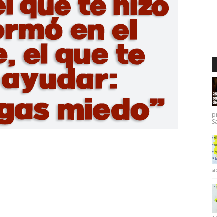
p
Sa
ac