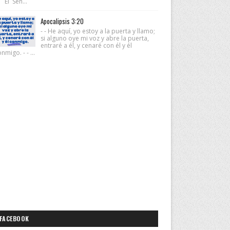
 El Señ...
Apocalipsis 3:20
- - He aquí, yo estoy a la puerta y llamo;
si alguno oye mi voz y abre la puerta,
entraré a él, y cenaré con él y él
nmigo. - - ...
FACEBOOK