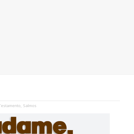
 Testamento
,
Salmos