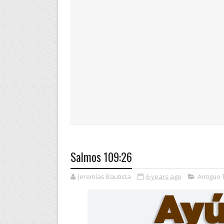
Salmos 109:26
Jeremías Bautista
6 years ago
Antiguo