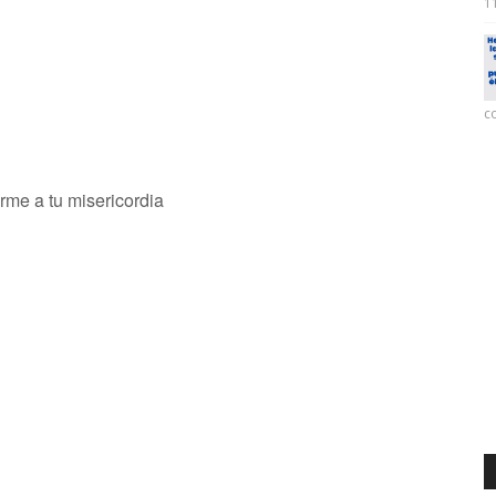
11
co
rme a tu misericordia