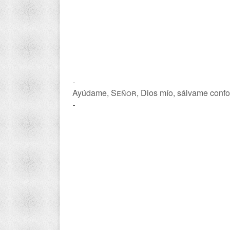
-
Ayúdame,
Señor
, Dios mío, sálvame confo
-