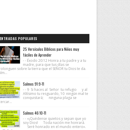
ENTRADAS POPULARES
25 Versículos Bíblicos para Niños muy
fáciles de Aprender
- - Éxodo 20:12 Honra a tu padre y a tu
madre, para que tus días se
rolonguen sobre la tierra que el SEÑOR tu Dios te da.
lm...
Salmos 91:9-11
- - 9 Si haces al Señor tu refugio y al
Altísimo tu resguardo, 10 ningún mal te
conquistará; ninguna plaga se
ercar...
Salmos 46:10-11
- - «¡Quédense quietos y sepan que yo
soy Dios! Toda nación me honrará.
Seré honrado en el mundo entero».