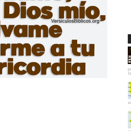
p
Sa
ac