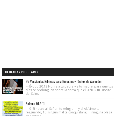
ENTRADAS POPULARES
25 Versículos Bíblicos para Niños muy fáciles de Aprender
- - Éxodo 20:12 Honra a tu padre y a tu madre, para que tus
días se prolonguen sobre la tierra que el SEÑOR tu Dios te
da. Salm...
Salmos 91:9-11
- - 9 Si haces al Señor tu refugio y al Altísimo tu
resguardo, 10 ningún mal te conquistará; ninguna plaga
se acercar...