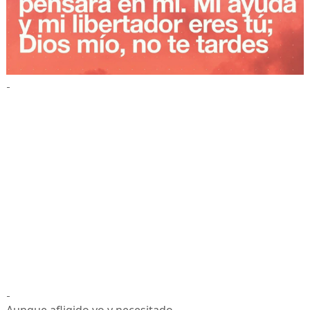
-
-
Aunque afligido yo y necesitado,