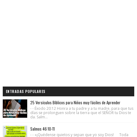
ENTRADAS POPULARES
25 Versículos Bíblicos para Niños muy fáciles de Aprender
- - Éxodo 20:12 Honra a tu padre y a tu madre, para que tus
días se prolonguen sobre la tierra que el SEÑOR tu Dios te
da. Salm...
Salmos 46:10-11
- - «¡Quédense quietos y sepan que yo soy Dios! Toda