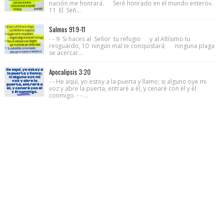
nación me honrará. Seré honrado en el mundo entero».
11 El Señ...
Salmos 91:9-11
- - 9 Si haces al Señor tu refugio y al Altísimo tu
resguardo, 10 ningún mal te conquistará; ninguna plaga
se acercar...
Apocalipsis 3:20
- - He aquí, yo estoy a la puerta y llamo; si alguno oye mi
voz y abre la puerta, entraré a él, y cenaré con él y él
conmigo. - - ...