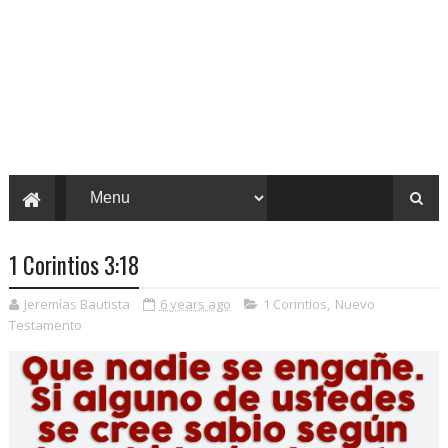
1 Corintios 3:18
Jeremías Bautista
6 years ago
1 Corintios
,
Nuevo
Testamento