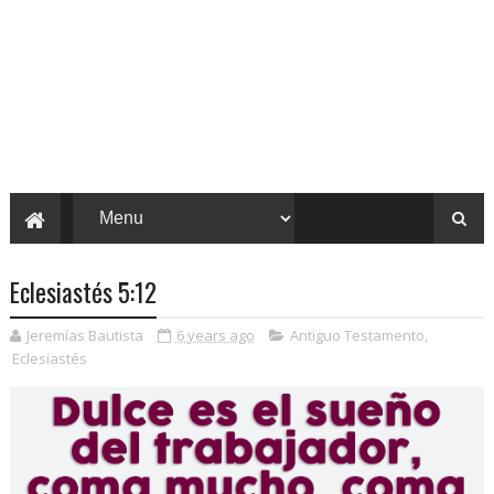
Eclesiastés 5:12
Jeremías Bautista
6 years ago
Antiguo Testamento
,
Eclesiastés