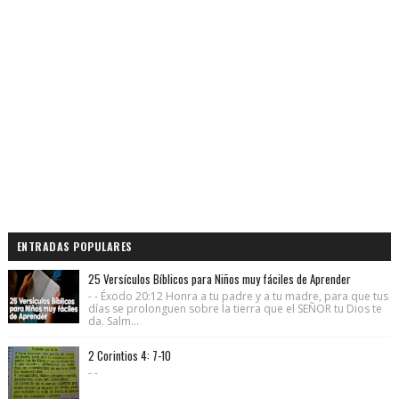
ENTRADAS POPULARES
25 Versículos Bíblicos para Niños muy fáciles de Aprender
- - Éxodo 20:12 Honra a tu padre y a tu madre, para que tus
días se prolonguen sobre la tierra que el SEÑOR tu Dios te
da. Salm...
2 Corintios 4: 7-10
- -