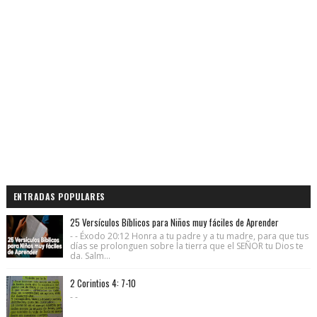
ENTRADAS POPULARES
25 Versículos Bíblicos para Niños muy fáciles de Aprender
- - Éxodo 20:12 Honra a tu padre y a tu madre, para que tus
días se prolonguen sobre la tierra que el SEÑOR tu Dios te
da. Salm...
2 Corintios 4: 7-10
- -