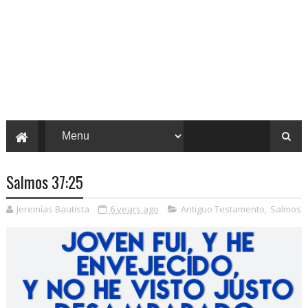
Salmos 37:25
Jeremías Bautista
6 years ago
Antiguo Testamento
,
Salmos