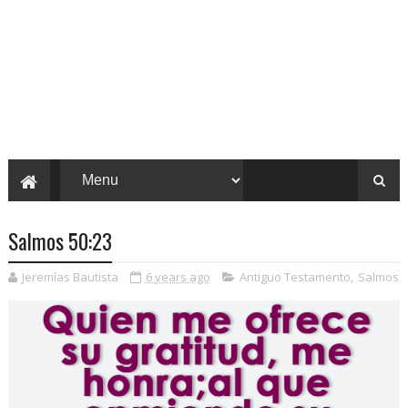
Salmos 50:23
Jeremías Bautista
6 years ago
Antiguo Testamento
,
Salmos