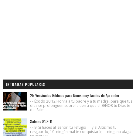
ENTRADAS POPULARES
25 Versículos Bíblicos para Niños muy fáciles de Aprender
- - Éxodo 20:12 Honra a tu padre y a tu madre, para que tus
días se prolonguen sobre la tierra que el SEÑOR tu Dios te
da. Salm...
Salmos 91:9-11
- - 9 Si haces al Señor tu refugio y al Altísimo tu
resguardo, 10 ningún mal te conquistará; ninguna plaga
se acercar...