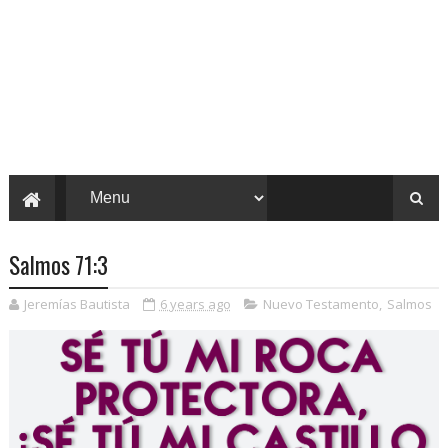
Salmos 71:3
Jeremías Bautista
6 years ago
Nuevo Testamento
,
Salmos