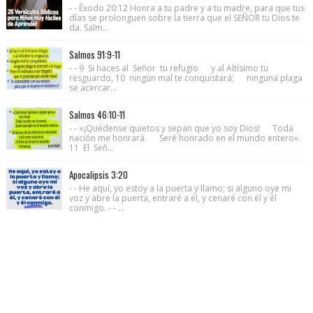
- - Éxodo 20:12 Honra a tu padre y a tu madre, para que tus
días se prolonguen sobre la tierra que el SEÑOR tu Dios te
da. Salm...
Salmos 91:9-11
- - 9 Si haces al Señor tu refugio y al Altísimo tu
resguardo, 10 ningún mal te conquistará; ninguna plaga
se acercar...
Salmos 46:10-11
- - «¡Quédense quietos y sepan que yo soy Dios! Toda
nación me honrará. Seré honrado en el mundo entero».
11 El Señ...
Apocalipsis 3:20
- - He aquí, yo estoy a la puerta y llamo; si alguno oye mi
voz y abre la puerta, entraré a él, y cenaré con él y él
conmigo. - - ...