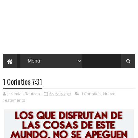
1 Corintios 7:31
Jeremías Bautista
6 years ago
1 Corintios
,
Nuevo
Testamento