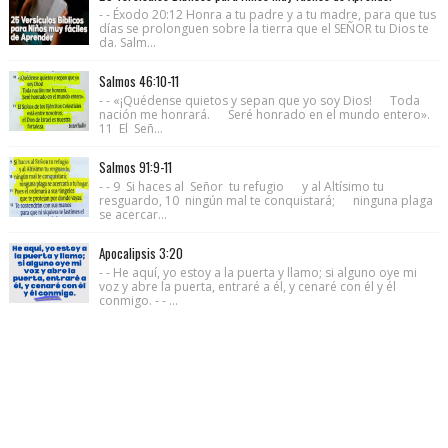
- - Éxodo 20:12 Honra a tu padre y a tu madre, para que tus
días se prolonguen sobre la tierra que el SEÑOR tu Dios te
da. Salm...
Salmos 46:10-11
- - «¡Quédense quietos y sepan que yo soy Dios! Toda
nación me honrará. Seré honrado en el mundo entero».
11 El Señ...
Salmos 91:9-11
- - 9 Si haces al Señor tu refugio y al Altísimo tu
resguardo, 10 ningún mal te conquistará; ninguna plaga
se acercar...
Apocalipsis 3:20
- - He aquí, yo estoy a la puerta y llamo; si alguno oye mi
voz y abre la puerta, entraré a él, y cenaré con él y él
conmigo. - - ...