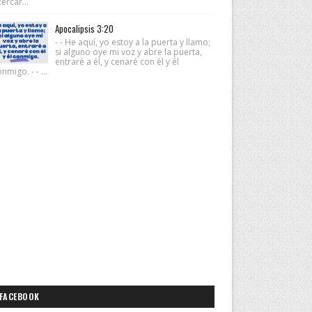
ercar...
Apocalipsis 3:20
- - He aquí, yo estoy a la puerta y llamo;
si alguno oye mi voz y abre la puerta,
entraré a él, y cenaré con él y él
nmigo. - - ...
FACEBOOK