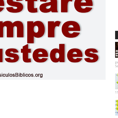
p
Sa
11