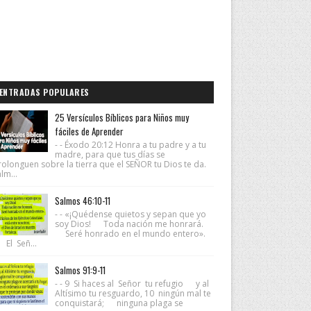
ENTRADAS POPULARES
25 Versículos Bíblicos para Niños muy
fáciles de Aprender
- - Éxodo 20:12 Honra a tu padre y a tu
madre, para que tus días se
rolonguen sobre la tierra que el SEÑOR tu Dios te da.
lm...
Salmos 46:10-11
- - «¡Quédense quietos y sepan que yo
soy Dios! Toda nación me honrará.
Seré honrado en el mundo entero».
 El Señ...
Salmos 91:9-11
- - 9 Si haces al Señor tu refugio y al
Altísimo tu resguardo, 10 ningún mal te
conquistará; ninguna plaga se