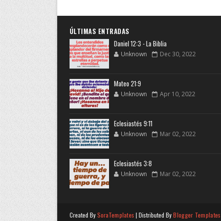
ÚLTIMAS ENTRADAS
Daniel 12:3 - La Biblia
Unknown
Dec 30, 2022
Mateo 21:9
Unknown
Apr 10, 2022
Eclesiastés 9:11
Unknown
Mar 02, 2022
Eclesiastés 3:8
Unknown
Mar 02, 2022
Created By
SoraTemplates
| Distributed By
Blogger Templates