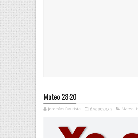
Mateo 28:20
Jeremías Bautista
6 years ago
Mateo
,