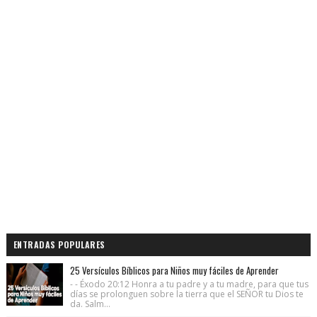
ENTRADAS POPULARES
25 Versículos Bíblicos para Niños muy fáciles de Aprender
- - Éxodo 20:12 Honra a tu padre y a tu madre, para que tus
días se prolonguen sobre la tierra que el SEÑOR tu Dios te
da. Salm...