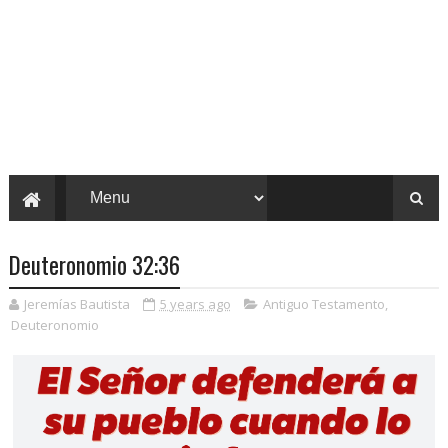
Deuteronomio 32:36
Jeremías Bautista
5 years ago
Antiguo Testamento
,
Deuteronomio