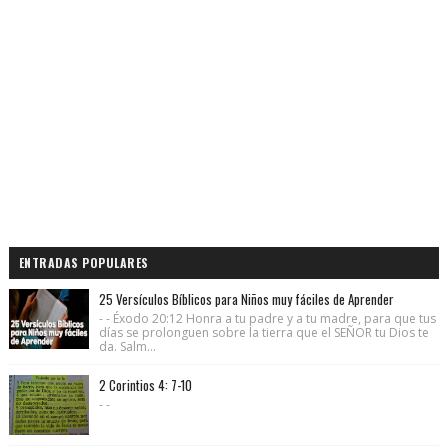
ENTRADAS POPULARES
25 Versículos Bíblicos para Niños muy fáciles de Aprender
- - Éxodo 20:12 Honra a tu padre y a tu madre, para que tus
días se prolonguen sobre la tierra que el SEÑOR tu Dios te
da. Salm...
2 Corintios 4: 7-10
- -