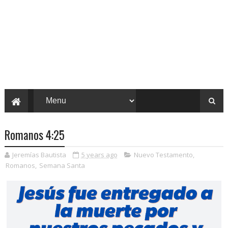
Romanos 4:25
Jeremías Bautista
5 years ago
Nuevo Testamento
,
Romanos
,
Semana Santa