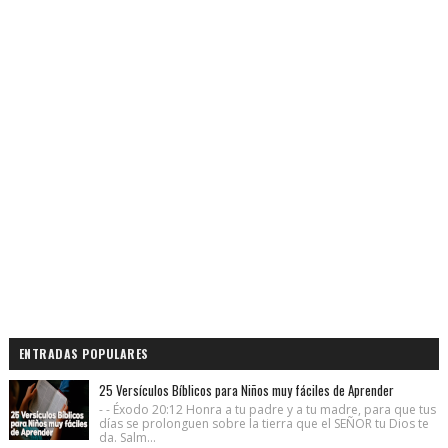
ENTRADAS POPULARES
25 Versículos Bíblicos para Niños muy fáciles de Aprender
- - Éxodo 20:12 Honra a tu padre y a tu madre, para que tus
días se prolonguen sobre la tierra que el SEÑOR tu Dios te
da. Salm...