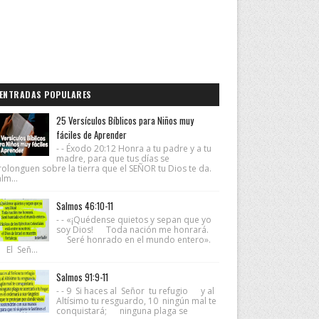
ENTRADAS POPULARES
25 Versículos Bíblicos para Niños muy
fáciles de Aprender
- - Éxodo 20:12 Honra a tu padre y a tu
madre, para que tus días se
rolonguen sobre la tierra que el SEÑOR tu Dios te da.
lm...
Salmos 46:10-11
- - «¡Quédense quietos y sepan que yo
soy Dios! Toda nación me honrará.
Seré honrado en el mundo entero».
 El Señ...
Salmos 91:9-11
- - 9 Si haces al Señor tu refugio y al
Altísimo tu resguardo, 10 ningún mal te
conquistará; ninguna plaga se