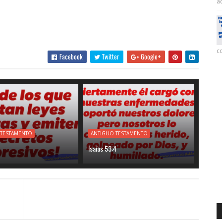
ac
co
Facebook
Twitter
Google+
 TESTAMENTO
ANTIGUO TESTAMENTO
Isaías 53:4