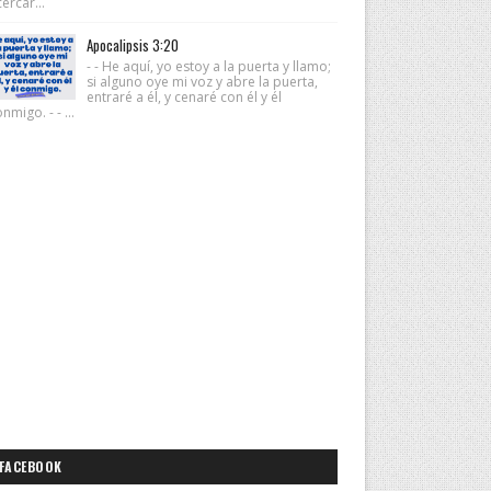
ercar...
Apocalipsis 3:20
- - He aquí, yo estoy a la puerta y llamo;
si alguno oye mi voz y abre la puerta,
entraré a él, y cenaré con él y él
nmigo. - - ...
FACEBOOK