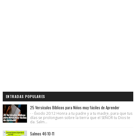
ENTRADAS POPULARES
25 Versículos Bíblicos para Niños muy fáciles de Aprender
- - Éxodo 20:12 Honra a tu padre y a tu madre, para que tus
días se prolonguen sobre la tierra que el SEÑOR tu Dios te
da. Salm...
Salmos 46:10-11