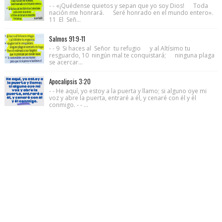
- - «¡Quédense quietos y sepan que yo soy Dios! Toda
nación me honrará. Seré honrado en el mundo entero».
11 El Señ...
Salmos 91:9-11
- - 9 Si haces al Señor tu refugio y al Altísimo tu
resguardo, 10 ningún mal te conquistará; ninguna plaga
se acercar...
Apocalipsis 3:20
- - He aquí, yo estoy a la puerta y llamo; si alguno oye mi
voz y abre la puerta, entraré a él, y cenaré con él y él
conmigo. - - ...