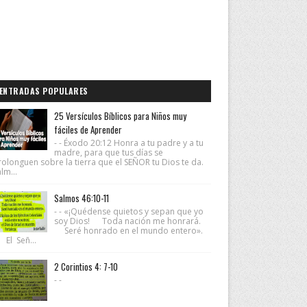
ENTRADAS POPULARES
25 Versículos Bíblicos para Niños muy
fáciles de Aprender
- - Éxodo 20:12 Honra a tu padre y a tu
madre, para que tus días se
rolonguen sobre la tierra que el SEÑOR tu Dios te da.
lm...
Salmos 46:10-11
- - «¡Quédense quietos y sepan que yo
soy Dios! Toda nación me honrará.
Seré honrado en el mundo entero».
 El Señ...
2 Corintios 4: 7-10
- -