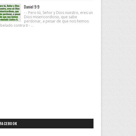
Daniel 9:9
- - Pero tú, Señor y Dios nuestro, eres un
Dios misericordioso, que sabe
perdonar, a pesar de que nos hemos
belado contra ti - ...
FACEBOOK