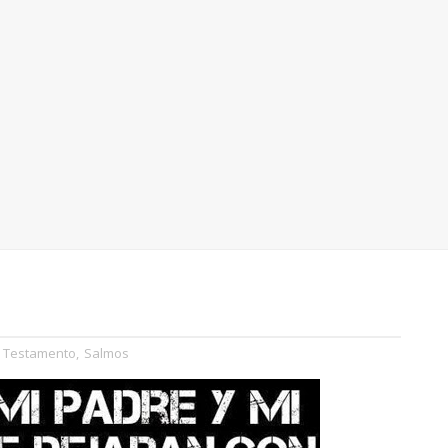
o Testamento
,
Salmos