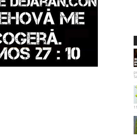
p
Sa
11