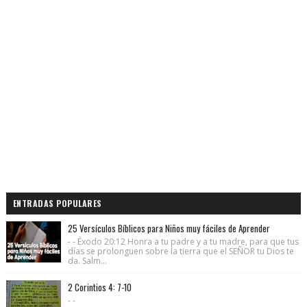
ENTRADAS POPULARES
25 Versículos Bíblicos para Niños muy fáciles de Aprender
- - Éxodo 20:12 Honra a tu padre y a tu madre, para que tus
días se prolonguen sobre la tierra que el SEÑOR tu Dios te
da. Salm...
2 Corintios 4: 7-10
- -