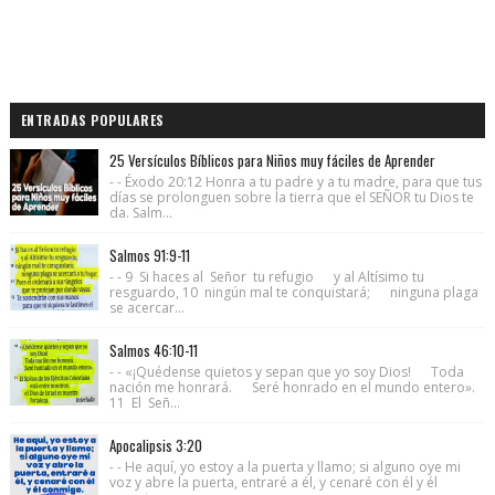
ENTRADAS POPULARES
25 Versículos Bíblicos para Niños muy fáciles de Aprender
- - Éxodo 20:12 Honra a tu padre y a tu madre, para que tus
días se prolonguen sobre la tierra que el SEÑOR tu Dios te
da. Salm...
Salmos 91:9-11
- - 9 Si haces al Señor tu refugio y al Altísimo tu
resguardo, 10 ningún mal te conquistará; ninguna plaga
se acercar...
Salmos 46:10-11
- - «¡Quédense quietos y sepan que yo soy Dios! Toda
nación me honrará. Seré honrado en el mundo entero».
11 El Señ...
Apocalipsis 3:20
- - He aquí, yo estoy a la puerta y llamo; si alguno oye mi
voz y abre la puerta, entraré a él, y cenaré con él y él