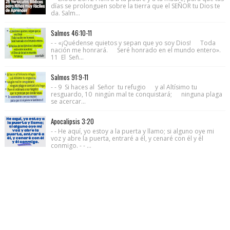
días se prolonguen sobre la tierra que el SEÑOR tu Dios te
da. Salm...
Salmos 46:10-11
- - «¡Quédense quietos y sepan que yo soy Dios! Toda
nación me honrará. Seré honrado en el mundo entero».
11 El Señ...
Salmos 91:9-11
- - 9 Si haces al Señor tu refugio y al Altísimo tu
resguardo, 10 ningún mal te conquistará; ninguna plaga
se acercar...
Apocalipsis 3:20
- - He aquí, yo estoy a la puerta y llamo; si alguno oye mi
voz y abre la puerta, entraré a él, y cenaré con él y él
conmigo. - - ...